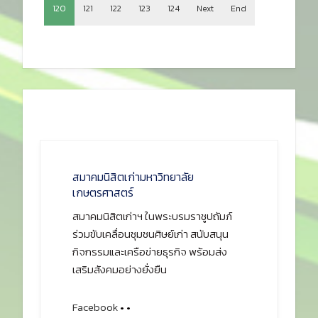
MORE ARTICLES ...
ไทยจะเป็นศูนย์กลางผลไม้เขตร้อนของโลกได้
อย่างไร
เยี่ยมชมกิจกรรมร้านค้าส.มก. ในงานวันเกษตร
แห่งชาติประจำปี พ.ศ.2561
Golf all KU
เข้าพบท่านอำพล เสนาณรงค์
Page 120 of 134
Start
Prev
115
116
117
118
119
120
121
122
123
124
Next
End