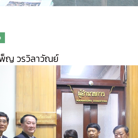
ช
็ญ วรวิลาวัณย์