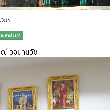
ใจรัก"
าน สานใจรัก"
ษณ์ วจนานวัช