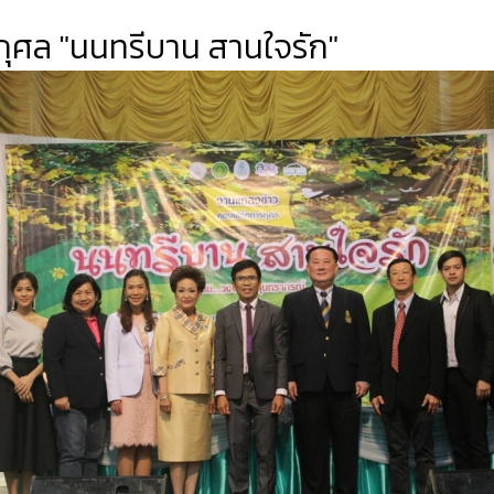
ุศล "นนทรีบาน สานใจรัก"