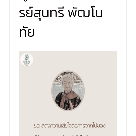
รย์สุนทรี พัฒโน
ทัย