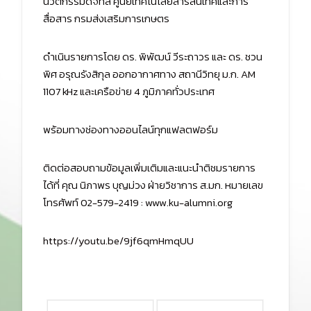
นวัตกรรมดิจิทัล ศูนย์เทคโนโลยีสารสนเทศและการ
สื่อสาร กรมส่งเสริมการเกษตร
ดำเนินรายการโดย ดร. พิพัฒน์ วีระถาวร และ ดร. ชวน
พิศ อรุณรังสิกุล ออกอากาศทาง สถานีวิทยุ ม.ก. AM
1107 kHz และเครือข่าย 4 ภูมิภาคทั่วประเทศ
พร้อมทางช่องทางออนไลน์ทุกแฟลตฟอร์ม
ติดต่อสอบถามข้อมูลเพิ่มเติมและแนะนำติชมรายการ
ได้ที่ คุณ นิภาพร บุญม่วง ฝ่ายวิชาการ ส.มก. หมายเลข
โทรศัพท์ 02-579-2419 : www.ku-alumni.org
https://youtu.be/9jf6qmHmqUU