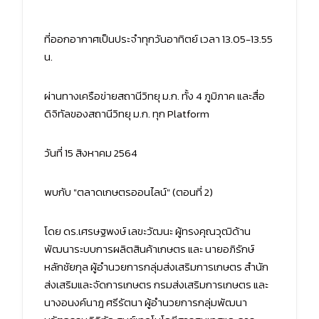
ที่ออกอากาศเป็นประจำทุกวันอาทิตย์ เวลา 13.05-13.55
น.
ผ่านทางเครือข่ายสถานีวิทยุ ม.ก. ทั้ง 4 ภูมิภาค และสื่อ
ดิจิทัลของสถานีวิทยุ ม.ก. ทุก Platform
วันที่ 15 สิงหาคม 2564
พบกับ "ตลาดเกษตรออนไลน์" (ตอนที่ 2)
โดย ดร.เศรษฐพงษ์ เลขะวัฒนะ ผู้ทรงคุณวุฒิด้าน
พัฒนาระบบการผลิตสินค้าเกษตร และ นายอภิรักษ์
หลักชัยกุล ผู้อำนวยการกลุ่มส่งเสริมการเกษตร สำนัก
ส่งเสริมและจัดการเกษตร กรมส่งเสริมการเกษตร และ
นางอนงค์นาฎ ศรีรัตนา ผู้อำนวยการกลุ่มพัฒนา