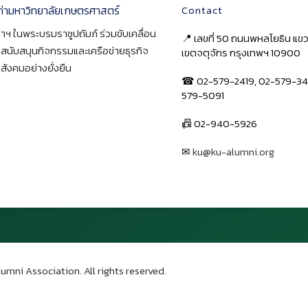
ก่ามหาวิทยาลัยเกษตรศาสตร์
Contact
าฯ ในพระบรมราชูปถัมภ์ ร่วมขับเคลื่อน
📍 เลขที่ 50 ถนนพหลโยธิน แ
า สนับสนุนกิจกรรมและเครือข่ายธุรกิจ
เขตจตุจักร กรุงเทพฯ 10900
สังคมอย่างยั่งยืน
☎ 02-579-2419, 02-579-34
579-5091
📠 02-940-5926
✉
ku@ku-alumni.org
เปิดแผนที่
umni Association. All rights reserved.
บน