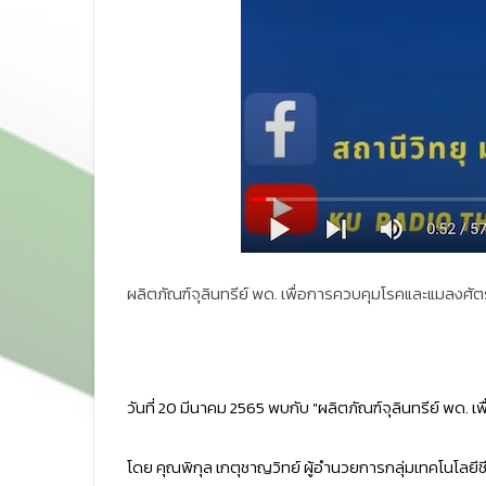
ผลิตภัณฑ์จุลินทรีย์ พด. เพื่อการควบคุมโรคและแมลงศัตร
วันที่ 20 มีนาคม 2565 พบกับ "ผลิตภัณฑ์จุลินทรีย์ พด. 
โดย คุณพิกุล เกตุชาญวิทย์ ผู้อำนวยการกลุ่มเทคโนโลย