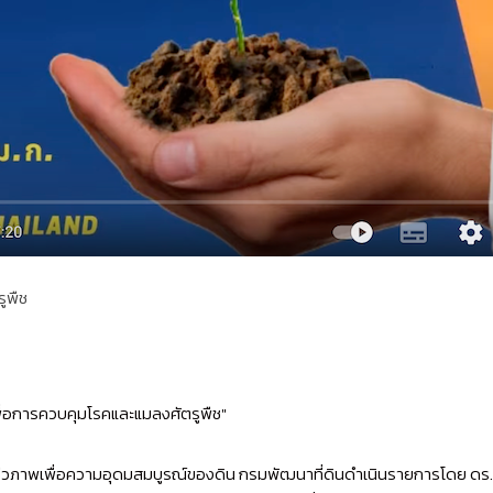
ูพืช
เพื่อการควบคุมโรคและแมลงศัตรูพืช"
ีชีวภาพเพื่อความอุดมสมบูรณ์ของดิน กรมพัฒนาที่ดินดำเนินรายการโดย ดร.