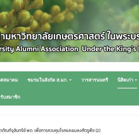
าศสมาคม
ชมรมในสังกัด ส.มก.
วารสารนนทรี
นิสิตเก่า
หรับสมาชิก
ตภัณฑ์จุลินทรีย์ พด. เพื่อการควบคุมโรคและแมลงศัตรูพืช (2)