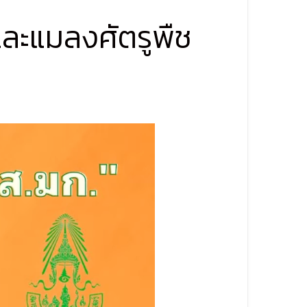
และแมลงศัตรูพืช