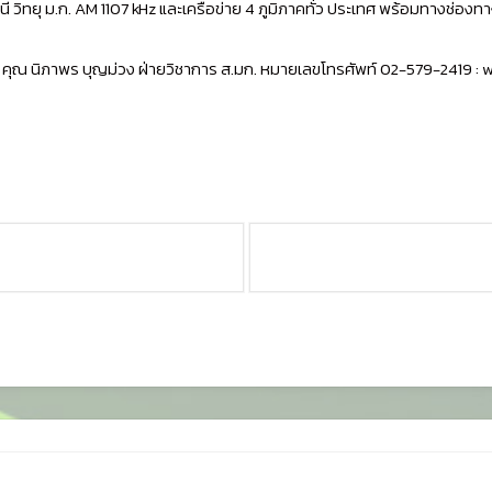
 วิทยุ ม.ก. AM 1107 kHz และเครือข่าย 4 ภูมิภาคทั่ว ประเทศ พร้อมทางช่อ
่ คุณ นิภาพร บุญม่วง ฝ่ายวิชาการ ส.มก. หมายเลขโทรศัพท์ 02-579-2419 :