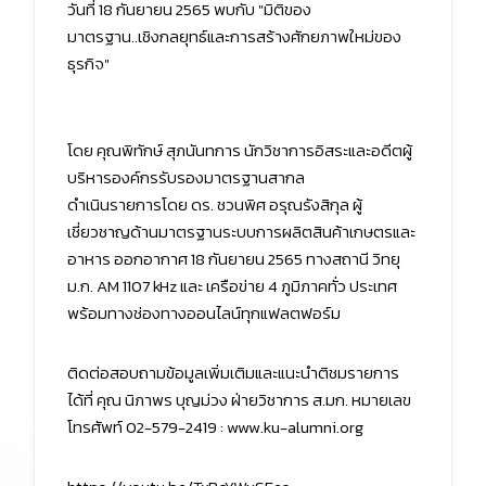
วันที่ 18 กันยายน 2565 พบกับ "มิติของ
มาตรฐาน..เชิงกลยุทธ์และการสร้างศักยภาพใหม่ของ
ธุรกิจ"
โดย คุณพิทักษ์ สุภนันทการ นักวิชาการอิสระและอดีตผู้
บริหารองค์กรรับรองมาตรฐานสากล
ดำเนินรายการโดย ดร. ชวนพิศ อรุณรังสิกุล ผู้
เชี่ยวชาญด้านมาตรฐานระบบการผลิตสินค้าเกษตรและ
อาหาร ออกอากาศ 18 กันยายน 2565 ทางสถานี วิทยุ
ม.ก. AM 1107 kHz และ เครือข่าย 4 ภูมิภาคทั่ว ประเทศ
พร้อมทางช่องทางออนไลน์ทุกแฟลตฟอร์ม
ติดต่อสอบถามข้อมูลเพิ่มเติมและแนะนำติชมรายการ
ได้ที่ คุณ นิภาพร บุญม่วง ฝ่ายวิชาการ ส.มก. หมายเลข
โทรศัพท์ 02-579-2419 : www.ku-alumni.org