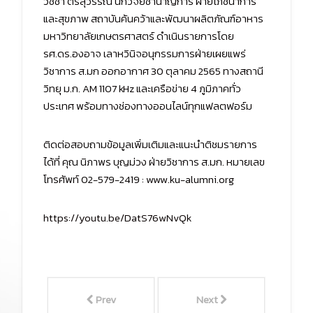
วิชชา ตรีสุวรรณ นักวิจัยชำนาญการ ฝ่ายโภชนาการ
และสุขภาพ สถาบันค้นคว้าและพัฒนาผลิตภัณฑ์อาหาร
มหาวิทยาลัยเกษตรศาสตร์ ดำเนินรายการโดย
รศ.ดร.องอาจ เลาหวินิจอนุกรรมการฝ่ายเผยแพร่
วิชาการ ส.มก ออกอากาศ 30 ตุลาคม 2565 ทางสถานี
วิทยุ ม.ก. AM 1107 kHz และเครือข่าย 4 ภูมิภาคทั่ว
ประเทศ พร้อมทางช่องทางออนไลน์ทุกแฟลตฟอร์ม
ติดต่อสอบถามข้อมูลเพิ่มเติมและแนะนำติชมรายการ
ได้ที่ คุณ นิภาพร บุญม่วง ฝ่ายวิชาการ ส.มก. หมายเลข
โทรศัพท์ 02-579-2419 : www.ku-alumni.org
https://youtu.be/DatS76wNvQk
Prev
Next