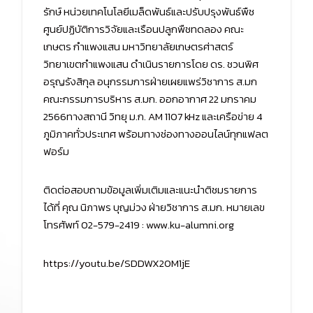
รักษ์ หน่วยเทคโนโลยีเมล็ดพันธ์และปรับปรุงพันธ์พืช
ศูนย์ปฏิบัติการวิจัยและเรือนปลูกพืชทดลอง คณะ
เกษตร กำแพงแสน มหาวิทยาลัยเกษตรศ่าสตร์
วิทยาเขตกำแพงแสน ดำเนินรายการโดย ดร. ชวนพิศ
อรุญรังสิกุล อนุกรรมการฝ่ายเผยแพร่วิชาการ ส.มก
คณะกรรมการบริหาร ส.มก. ออกอากาศ 22 มกราคม
2566ทางสถานี วิทยุ ม.ก. AM 1107 kHz และเครือข่าย 4
ภูมิภาคทั่วประเทศ พร้อมทางช่องทางออนไลน์ทุกแฟลต
ฟอร์ม
ติดต่อสอบถามข้อมูลเพิ่มเติมและแนะนำติชมรายการ
ได้ที่ คุณ นิภาพร บุญม่วง ฝ่ายวิชาการ ส.มก. หมายเลข
โทรศัพท์ 02-579-2419 : www.ku-alumni.org
https://youtu.be/SDDWX20M1jE