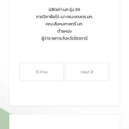
นิสิตเก่า มก.รุ่น 39
ภาควิชาพืชไร่-นา คณะเกษตร มก.
คณะสังคมศาสตร์ มก.
ตำแหน่ง
ผู้ว่าราชการจังหวัดปัตตานี
Prev
Next