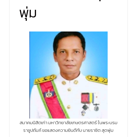
พุ่ม
สมาคมนิสิตเก่า มหาวิทยาลัยเกษตรศาสตร์ ในพระบรม
ราชูปถัมภ์ ขอแสดงความยินดี
กับ
นายราชิต สุดพุ่ม