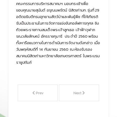
คณะกรรมการบริหารสมาคมฯ มอบกระเช้าเพื่อ
ขอบคุณนายสุนันต์ อรุณนพรัตน์ นิสิตเก่ามก. รุ่นที่ 29
อดีตอธิบดีกรมอุทยานสัตว์ป่าและพันธุ์พืช ที่ให้เกียรติ
รับเป็นประธานในการจัดการแข่งขันกอล์ฟการกุศล ชิง
ถ้วยพระราชทานสมเด็จพระเจ้าลูกเธอ เจ้าฟ้าจุฬาภ
รณวลัยลักษณ์ อัครราชกุมารี ประจำปี 2560 พร้อม
ทั้งหารือแนวทางในการดำเนินการจัดงานดังกล่าว เมื่อ
วันพฤหัสบดีที่ 14 กันยายน 2560 ณ ห้องรับรอง
สมาคมนิสิตเก่ามหาวิทยาลัยเกษตรศาสตร์ ในพระบรม
ราชูปถัมภ์
Prev
Next