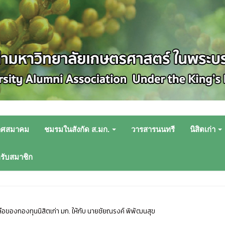
าศสมาคม
ชมรมในสังกัด ส.มก.
วารสารนนทรี
นิสิตเก่า
หรับสมาชิก
ือของกองทุนนิสิตเก่า มก. ให้กับ นายชัยณรงค์ พิพัฒนสุข