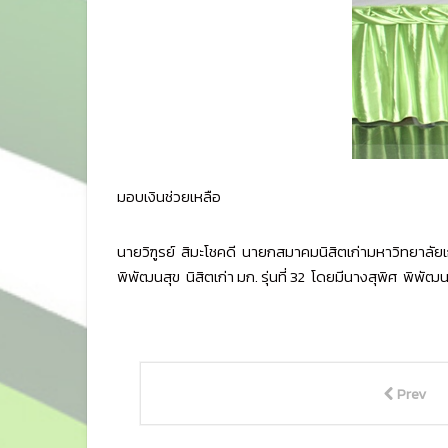
มอบเงินช่วยเหลือ
นายวิฑูรย์ สิมะโชคดี นายกสมาคมนิสิตเก่ามหาวิทยาล
พิพัฒนสุข นิสิตเก่า มก. รุ่นที่ 32 โดยมีนางสุพิศ พิพ
Prev