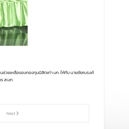
่วยเหลือของกองทุนนิสิตเก่า มก. ให้กับ นายชัยณรงค์
าร ส.มก.
Next