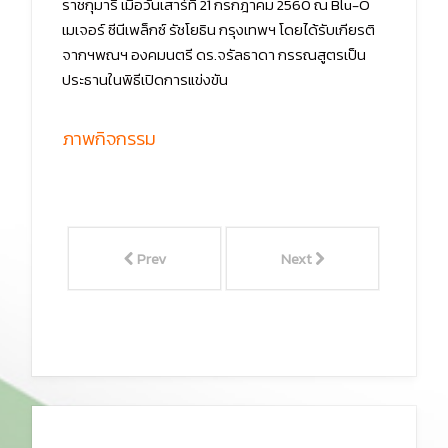
ราชกุมารี เมื่อวันเสาร์ที่ 21 กรกฎาคม 2560 ณ Blu-O
เมเจอร์ ซีนีเพล็กซ์ รัชโยธิน กรุงเทพฯ โดยได้รับเกียรติ
จากฯพณฯ องคมนตรี ดร.จรัลธาดา กรรณสูตรเป็น
ประธานในพิธีเปิดการแข่งขัน
ภาพกิจกรรม
Prev
Next