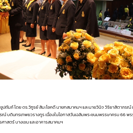
ปถัมภ์ โดย ดร.วิฑูรย์ สิมะโชคดี นายกสมาคมฯ และนายวินิจ วิริยาสิตาภ
ณ์ บดินทรเทพยวรางกูร เนื่องในโอกาสวันเฉลิมพระชนมพรรษาครบ 66 พรรษา 
ษตรศาสตร์ บางเขน และอาคารสมาคมฯ