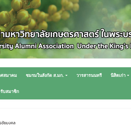
าศสมาคม
ชมรมในสังกัด ส.มก.
วารสารนนทรี
นิสิตเก่า
หรับสมาชิก
รชัยมงคล