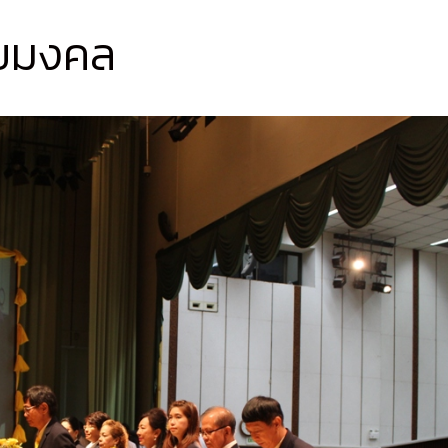
ัยมงคล