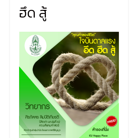
ฮึด สู้