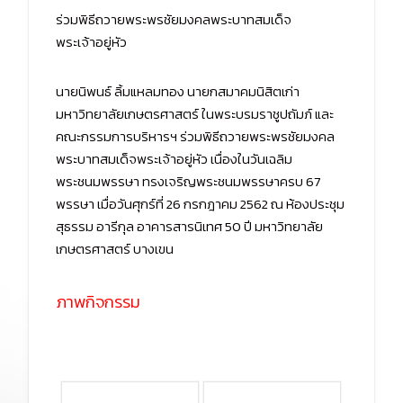
ร่วมพิธีถวายพระพรชัยมงคลพระบาทสมเด็จ
พระเจ้าอยู่หัว
นายนิพนธ์ ลิ้มแหลมทอง นายกสมาคมนิสิตเก่า
มหาวิทยาลัยเกษตรศาสตร์ ในพระบรมราชูปถัมภ์ และ
คณะกรรมการบริหารฯ ร่วมพิธีถวายพระพรชัยมงคล
พระบาทสมเด็จพระเจ้าอยู่หัว เนื่องในวันเฉลิม
พระชนมพรรษา ทรงเจริญพระชนมพรรษาครบ 67
พรรษา เมื่อวันศุกร์ที่ 26 กรกฎาคม 2562 ณ ห้องประชุม
สุธรรม อารีกุล อาคารสารนิเทศ 50 ปี มหาวิทยาลัย
เกษตรศาสตร์ บางเขน
ภาพกิจกรรม