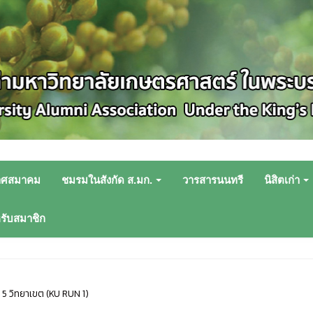
าศสมาคม
ชมรมในสังกัด ส.มก.
วารสารนนทรี
นิสิตเก่า
หรับสมาชิก
พ 5 วิทยาเขต (KU RUN 1)