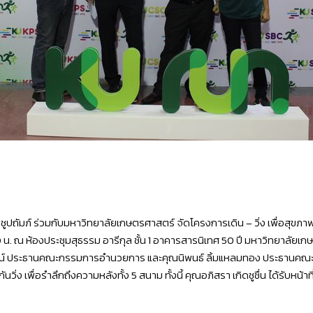
ถัมภ์ ร่วมกับมหาวิทยาลัยเกษตรศาสตร์ จัดโครงการเดิน – วิ่ง เพื่อสุขภา
2.00 น. ณ ห้องประชุมสุธรรม อารีกุล ชั้น 1 อาคารสารนิเทศ 50 ปี มหาวิทยาลัยเ
รัตน์ ประธานคณะกรรมการอำนวยการ และคุณนิพนธ์ ลิ้มแหลมทอง ประธานคณะก
นวิ่ง เพื่อรำลึกถึงความหลังทั้ง 5 สนาม ทั้งนี้ คุณอภิสรา เกิดชูชื่น ได้รับห