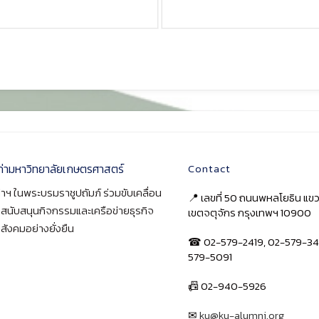
ก่ามหาวิทยาลัยเกษตรศาสตร์
Contact
าฯ ในพระบรมราชูปถัมภ์ ร่วมขับเคลื่อน
📍 เลขที่ 50 ถนนพหลโยธิน แ
า สนับสนุนกิจกรรมและเครือข่ายธุรกิจ
เขตจตุจักร กรุงเทพฯ 10900
สังคมอย่างยั่งยืน
☎ 02-579-2419, 02-579-34
579-5091
📠 02-940-5926
✉
ku@ku-alumni.org