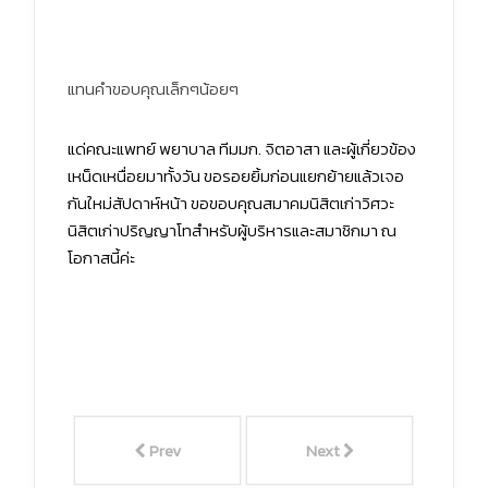
แทนคำขอบคุณเล็กๆน้อยๆ
แด่คณะแพทย์ พยาบาล ทีมมก. จิตอาสา และผู้เกี่ยวข้อง
เหน็ดเหนื่อยมาทั้งวัน ขอรอยยิ้มก่อนแยกย้ายแล้วเจอ
กันใหม่สัปดาห์หน้า ขอขอบคุณสมาคมนิสิตเก่าวิศวะ
นิสิตเก่าปริญญาโทสำหรับผู้บริหารและสมาชิกมา ณ
โอกาสนี้ค่ะ
Prev
Next