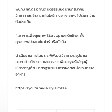
พบกับ ผศ.ดร.อาณดี นิติธรรมยง นายกสมาคม
วิทยาศาสตร์และเทคโนโลยีทางอาหารแห่ง?ประเทศไทย
กับประเด็น
“…อาหารเพื่อสุขภาพ.Start Up และ Online.. ทั้ง
คุณภาพ/ปลอดภัย ชัวร์ หรือมั่วนิ่ม ..
ดำเนินรายการโดย ดร.พิพัฒน์ วีระถาวร อุปนายก
ส.มก. ฝ่ายวิชาการ และ ดร.ชวนพิศ อรุณรังสิกุลผู้
เชี่ยวชาญด้านมาตรฐานระบบการผลิตสินค้าเกษตรและ
อาหาร
https://youtu.be/B221yBFmza4