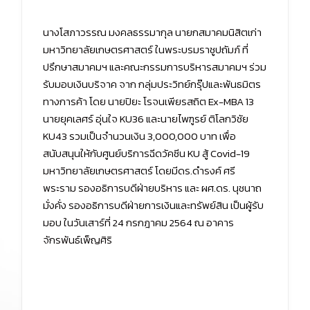
นางโสภาวรรณ มงคลธรรมากุล นายกสมาคมนิสิตเก่า
มหาวิทยาลัยเกษตรศาสตร์ ในพระบรมราชูปถัมภ์ ที่
ปรึกษาสมาคมฯ และคณะกรรมการบริหารสมาคมฯ ร่วม
รับมอบเงินบริจาค จาก กลุ่มประวิทย์กรุ๊ปและพันธมิตร
ทางการค้า โดย นายปิยะ โรจนเพียรสถิต Ex-MBA 13
นายยุคเลศร์ อุ่นใจ KU36 และนายไพฑูรย์ ติโลกวิชัย
KU43 รวมเป็นจำนวนเงิน 3,000,000 บาท เพื่อ
สนับสนุนให้กับศูนย์บริการฉีดวัคซีน KU สู้ Covid-19
มหาวิทยาลัยเกษตรศาสตร์ โดยมีดร.ดำรงค์ ศรี
พระราม รองอธิการบดีฝ่ายบริหาร และ ผศ.ดร. นุชนาถ
มั่งคั่ง รองอธิการบดีฝ่ายการเงินและทรัพย์สิน เป็นผู้รับ
มอบ ในวันเสาร์ที่ 24 กรกฎาคม 2564 ณ อาคาร
จักรพันธ์เพ็ญศิริ