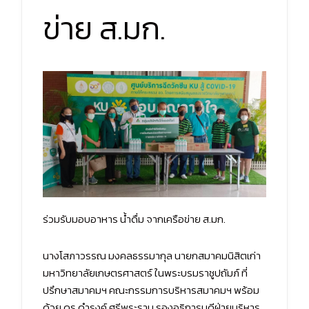
ข่าย ส.มก.
ร่วมรับมอบอาหาร น้ำดื่ม จากเครือข่าย ส.มก.
นางโสภาวรรณ มงคลธรรมากุล นายกสมาคมนิสิตเก่า
มหาวิทยาลัยเกษตรศาสตร์ ในพระบรมราชูปถัมภ์ ที่
ปรึกษาสมาคมฯ คณะกรรมการบริหารสมาคมฯ พร้อม
ด้วย ดร.ดำรงค์ ศรีพระราม รองอธิการบดีฝ่ายบริหาร