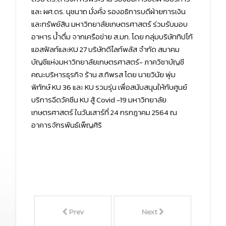
และ ผศ.ดร. นุชนาถ มั่งคั่ง รองอธิการบดีฝ่ายการเงิน
และทรัพย์สิน มหาวิทยาลัยเกษตรศาสตร์ ร่วมรับมอบ
อาหาร น้ำดื่ม จากเครือข่าย ส.มก. โดย กลุ่มบริษัททิปโก้
แอสฟัลท์และKU 27 บริษัทดีไลท์พลัส จำกัด สมาคม
บัญชีแห่งมหาวิทยาลัยเกษตรศาสตร์- ภาควิชาบัญชี
คณะบริหารธุรกิจ ร้าน ส.ทิพรส โดย นายวินัย พุ่ม
พิทักษ์ KU 36 และ KU รวมรุ่น เพื่อสนับสนุนให้กับศูนย์
บริการฉีดวัคซีน KU สู้ Covid -19 มหาวิทยาลัย
เกษตรศาสตร์ ในวันเสาร์ที่ 24 กรกฎาคม 2564 ณ
อาคารจักรพันธ์เพ็ญศิริ
Prev
Next