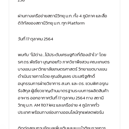
ผ่านทางเครือข่ายสถานีวิทยุ ม.ก. ทั้ง 4 ภูมิภาค และสื่อ
ดิจิทัลของสถานีวิทยุ ม.ก. ทุก Platform
วันที่ 17 ตุลาคม 2564
พบกับ "ไม้ด่าง...ไม้ประดับเศรษฐกิจที่ต้องเข้าใจ" โดย
รศ.ดร.พัชรียา บุญกอแก้ว ภาควิชาพืชสวน คณะเกษตร
บางเขน มหาวิทยาลัยเกษตรศาสตร์ วิทยาเขตบางเขน
ดำเนินรายการโดย คุณอัญชลร ประเสริฐศักดิ์
อนุกรรมการฝ่ายวิชาการ ส.มก. และ ดร. ชวนพิศ อรุณ
รังสิกุล ผู้เชี่ยวชาญด้านมาตรฐานระบบการผลิตสินค้า
อาหาร ออกอากาศวันที่ 17 ตุลาคม 2564 ทาง สถานี
วิทยุ ม.ก. AM 1107 kHz และเครือข่าย 4 ภูมิภาคทั่ว
ประเทศ พร้อมทางช่องทางออนไลน์ทุกแฟลตฟอร์ม
ติดต่อสอบถามข้อมูลเพิ่มเติมและแนะนำติชมรายการ