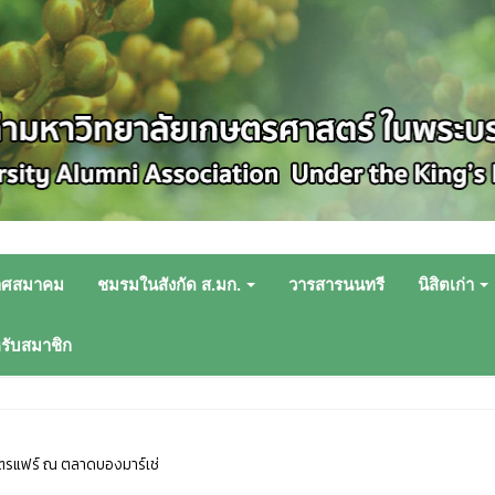
าศสมาคม
ชมรมในสังกัด ส.มก.
วารสารนนทรี
นิสิตเก่า
หรับสมาชิก
ษตรแฟร์ ณ ตลาดบองมาร์เช่