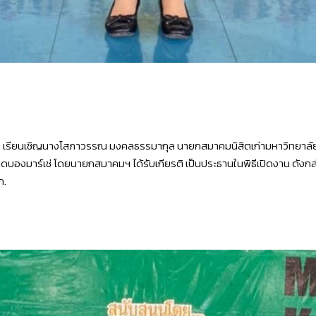
ส.มก เรียนเชิญนางโสภาวรรณ มงคลธรรมากุล นายกสมาคมนิสิตเก่ามหาวิทยา
งมาร์เช่ โดยนายกสมาคมฯ ได้รับเกียรติ เป็นประธานในพิธีเปิดงาน ดังกล่
ก.