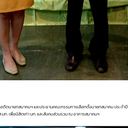
ปะพันธุ์ อดีตนายกสมาคมฯ และประธานคณะกรรมการเลือกตั้งนายกสมาคม ประจ
 ส.มก. เพื่อนิสิตเก่า มก. และสังคมส่วนรวม ณ อาคารสมาคมฯ