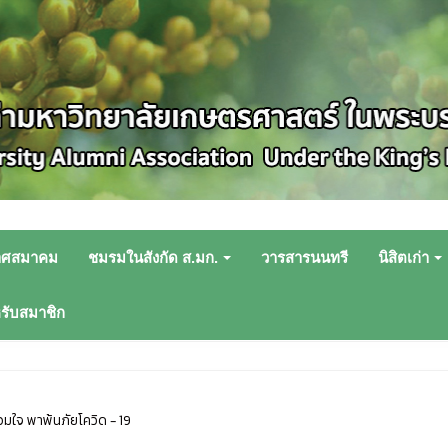
าศสมาคม
ชมรมในสังกัด ส.มก.
วารสารนนทรี
นิสิตเก่า
หรับสมาชิก
มใจ พาพ้นภัยโควิด - 19