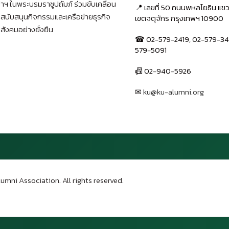
าฯ ในพระบรมราชูปถัมภ์ ร่วมขับเคลื่อน
📍 เลขที่ 50 ถนนพหลโยธิน แ
า สนับสนุนกิจกรรมและเครือข่ายธุรกิจ
เขตจตุจักร กรุงเทพฯ 10900
สังคมอย่างยั่งยืน
☎ 02-579-2419, 02-579-34
579-5091
📠 02-940-5926
✉
ku@ku-alumni.org
เปิดแผนที่
umni Association. All rights reserved.
บน