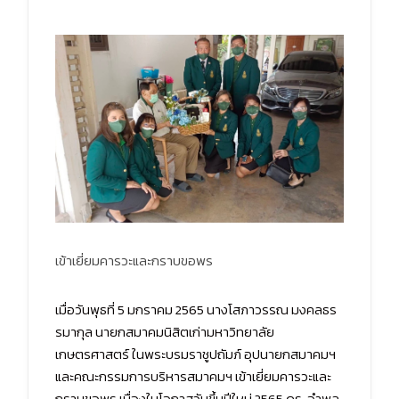
เข้าเยี่ยมคารวะและกราบขอพร
เมื่อวันพุธที่ 5 มกราคม 2565 นางโสภาวรรณ มงคลธร
รมากุล นายกสมาคมนิสิตเก่ามหาวิทยาลัย
เกษตรศาสตร์ ในพระบรมราชูปถัมภ์ อุปนายกสมาคมฯ
และคณะกรรมการบริหารสมาคมฯ เข้าเยี่ยมคารวะและ
กราบขอพร เนื่องในโอกาสวันขึ้นปีใหม่ 2565 ดร. อำพล