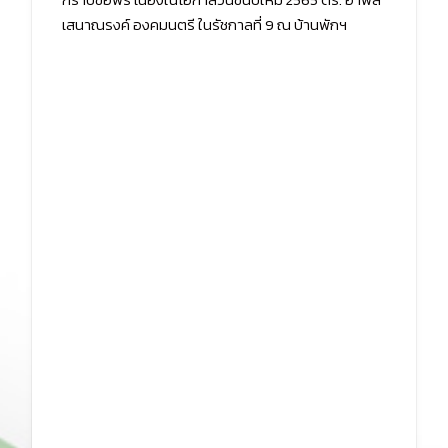
เสนาณรงค์ องคมนตรี ในรัชกาลที่ 9 ณ บ้านพักฯ