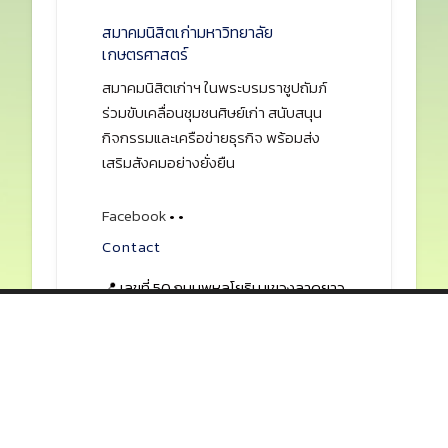
สมาคมนิสิตเก่ามหาวิทยาลัย
เกษตรศาสตร์
สมาคมนิสิตเก่าฯ ในพระบรมราชูปถัมภ์
ร่วมขับเคลื่อนชุมชนศิษย์เก่า สนับสนุน
กิจกรรมและเครือข่ายธุรกิจ พร้อมส่ง
เสริมสังคมอย่างยั่งยืน
Facebook
•
•
Contact
📍 เลขที่ 50 ถนนพหลโยธิน แขวงลาดยาว
เขตจตุจักร กรุงเทพฯ 10900
☎ 02-579-2419, 02-579-3485, 02-
579-5091
📠 02-940-5926