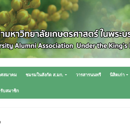
าศสมาคม
ชมรมในสังกัด ส.มก.
วารสารนนทรี
นิสิตเก่า
หรับสมาชิก
า