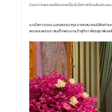
ร่วมถวายพระพรชัยมงคลเนื่องในโอกาสวันเฉลิมพระช
นางโสภาวรรณ มงคลธรรมากุล นายกสมาคมนิสิตเก่ามหา
พระชนมพรรษา สมเด็จพระนางเจ้าสุทิดา พัชรสุธาพิมลลักษ