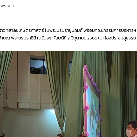
นมพรรษา
วิทยาลัยเกษตรศาสตร์ ในพระบรมราชูปถัมภ์ พร้อมคณะกรรมการบริหารฯ ร
ณ พระบรมราชินี ในวันพฤหัสบดีที่ 2 มิถุนายน 2565 ณ ห้องประชุมสุธรรม อา