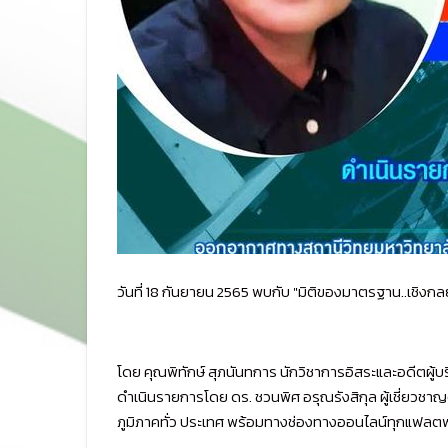
วันที่ 18 กันยายน 2565 พบกับ "มิติของมาตรฐาน..เชิงก
โดย คุณพิทักษ์ สุภนันทการ นักวิชาการอิสระและอดีตผ
ดำเนินรายการโดย ดร. ชวนพิศ อรุณรังสิกุล ผู้เชี่ยวช
ภูมิภาคทั่ว ประเทศ พร้อมทางช่องทางออนไลน์ทุกแฟลต