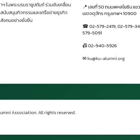
าฯ ในพระบรมราชูปถัมภ์ ร่วมขับเคลื่อน
📍 เลขที่ 50 ถนนพหลโยธิน แ
า สนับสนุนกิจกรรมและเครือข่ายธุรกิจ
เขตจตุจักร กรุงเทพฯ 10900
สังคมอย่างยั่งยืน
☎ 02-579-2419, 02-579-34
579-5091
📠 02-940-5926
✉
ku@ku-alumni.org
เปิดแผนที่
umni Association. All rights reserved.
บน