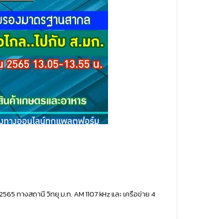
5 ทางสถานี วิทยุ ม.ก. AM 1107 kHz และ เครือข่าย 4