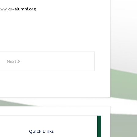
 www.ku-alumni.org
Next
Quick Links