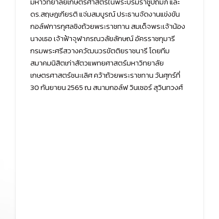
มหาวิทยาลัยเกษตรศาสตร์ในพระบรมราชูปถัมภ์ และ
ดร.สฤษฎเกียรติ แจ่มสมบูรณ์ ประธานจัดงานแข่งขัน
กอล์ฟการกุศลชิงถ้วยพระราชทาน สมเด็จพระเจ้าน้อง
นางเธอ เจ้าฟ้าจุฬาภรณวลัยลักษณ์ อัครราชกุมารี
กรมพระศรีสวางควัฒนวรขัตติยราชนารี โดยทีม
สมาคมนิสิตเก่าสัตวแพทยศาสตร์มหาวิทยาลัย
เกษตรศาสตร์ชนะเลิศ คว้าถ้วยพระราชทาน วันศุกร์ที่
30 กันยายน 2565 ณ สนามกอล์ฟ วินเซอร์ สุวินทวงศ์