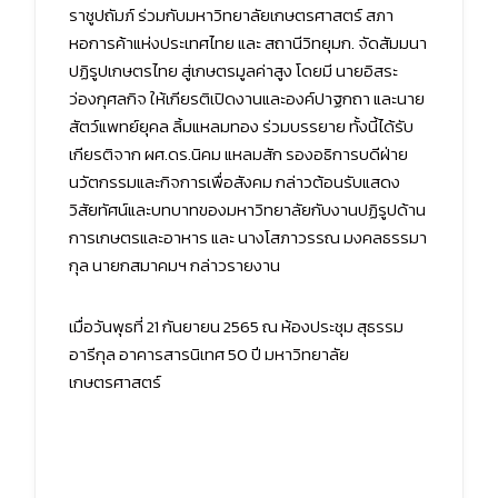
ราชูปถัมภ์ ร่วมกับมหาวิทยาลัยเกษตรศาสตร์ สภา
หอการค้าแห่งประเทศไทย และ สถานีวิทยุมก. จัดสัมมนา
ปฏิรูปเกษตรไทย สู่เกษตรมูลค่าสูง โดยมี นายอิสระ
ว่องกุศลกิจ ให้เกียรติเปิดงานและองค์ปาฐกถา และนาย
สัตว์แพทย์ยุคล ลิ้มแหลมทอง ร่วมบรรยาย ทั้งนี้ได้รับ
เกียรติจาก ผศ.ดร.นิคม แหลมสัก รองอธิการบดีฝ่าย
นวัตกรรมและกิจการเพื่อสังคม กล่าวต้อนรับแสดง
วิสัยทัศน์และบทบาทของมหาวิทยาลัยกับงานปฏิรูปด้าน
การเกษตรและอาหาร และ นางโสภาวรรณ มงคลธรรมา
กุล นายกสมาคมฯ กล่าวรายงาน
เมื่อวันพุธที่ 21 กันยายน 2565 ณ ห้องประชุม สุธรรม
อารีกุล อาคารสารนิเทศ 50 ปี มหาวิทยาลัย
เกษตรศาสตร์