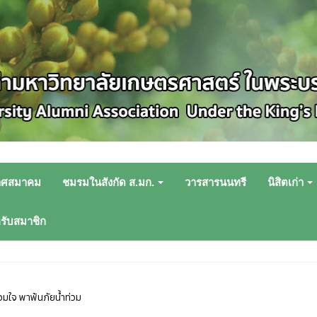
าศสมาคม
ชมรมในสังกัด ส.มก.
วารสารนนทรี
นิสิตเก่า
หรับสมาชิก
มใจ พาพ้นภัยน้ำท่วม