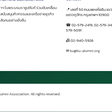
าฯ ในพระบรมราชูปถัมภ์ ร่วมขับเคลื่อน
📍 เลขที่ 50 ถนนพหลโยธิน แ
า สนับสนุนกิจกรรมและเครือข่ายธุรกิจ
เขตจตุจักร กรุงเทพฯ 10900
สังคมอย่างยั่งยืน
☎ 02-579-2419, 02-579-34
579-5091
📠 02-940-5926
✉
ku@ku-alumni.org
เปิดแผนที่
umni Association. All rights reserved.
บน