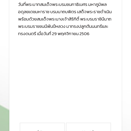
วันที่พระบาทสมเด็จพระบรมชนกาธิเบศร มหาภูมิพล
อดุลยเดชมหาราช บรมนาถบพิตร เสด็จพระราชดำเนิน
พร้อมด้วยสมเด็จพระนางเจ้าสิริกิติ์ พระบรมราชินีนาถ
พระบรมราชชนนีพันปีหลวง มาทรงปลูกต้นนนทรีและ
ทรงดนตรี เมื่อวันที่ 29 พฤศจิกายน 2506