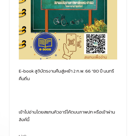
E-book สูจิบัตรงานคืนสู่เหย้า 2 ก.พ. 66 “80 ปี นนทรี
คืนถิ่น
เข้าไปอ่านโดยสแกนคิวอาร์โค้ดบนภาพปก หรือเข้าผ่าน
ลิงค์นี้