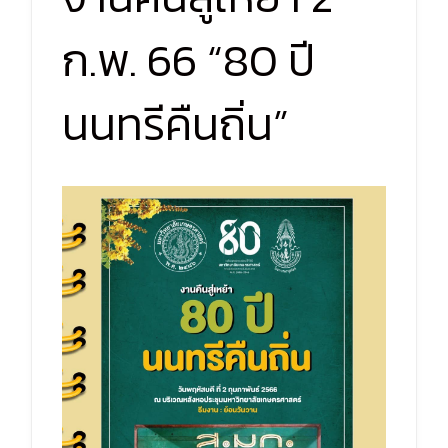
ก.พ. 66 “80 ปี
นนทรีคืนถิ่น”