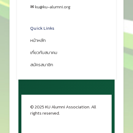
Facebook
•
•
Contact
📍 เลขที่ 50 ถนนพหลโยธิน แขวงลาดยาว
เขตจตุจักร กรุงเทพฯ 10900
☎ 02-579-2419, 02-579-3485, 02-
579-5091
📠 02-940-5926
✉
ku@ku-alumni.org
เปิดแผนที่
Quick Links
หน้าหลัก
เกี่ยวกับสมาคม