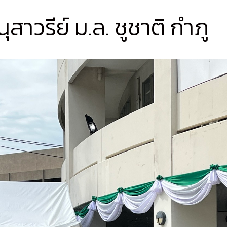
สาวรีย์ ม.ล. ชูชาติ กำภู