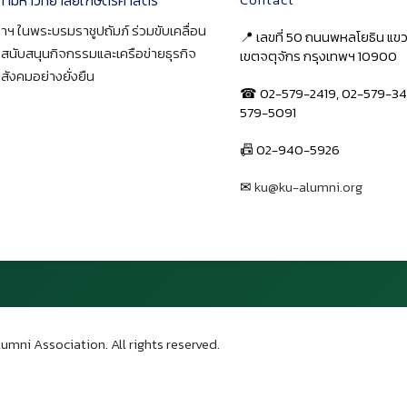
าฯ ในพระบรมราชูปถัมภ์ ร่วมขับเคลื่อน
📍 เลขที่ 50 ถนนพหลโยธิน แ
า สนับสนุนกิจกรรมและเครือข่ายธุรกิจ
เขตจตุจักร กรุงเทพฯ 10900
สังคมอย่างยั่งยืน
☎ 02-579-2419, 02-579-34
579-5091
📠 02-940-5926
✉
ku@ku-alumni.org
เปิดแผนที่
umni Association. All rights reserved.
บน