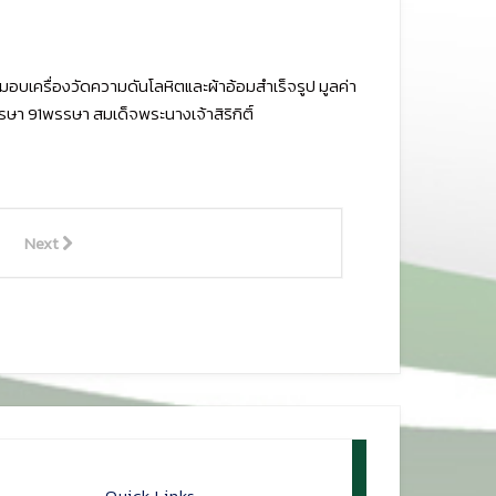
ฯ มอบเครื่องวัดความดันโลหิตและผ้าอ้อมสำเร็จรูป มูลค่า
ษา 91พรรษา สมเด็จพระนางเจ้าสิริกิติ์
Next
Quick Links