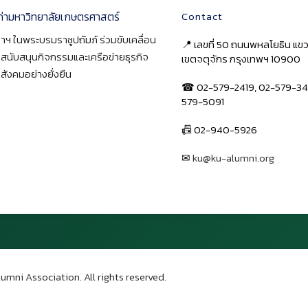
ก่ามหาวิทยาลัยเกษตรศาสตร์
Contact
าฯ ในพระบรมราชูปถัมภ์ ร่วมขับเคลื่อน
📍 เลขที่ 50 ถนนพหลโยธิน แ
า สนับสนุนกิจกรรมและเครือข่ายธุรกิจ
เขตจตุจักร กรุงเทพฯ 10900
สังคมอย่างยั่งยืน
☎ 02-579-2419, 02-579-34
579-5091
📠 02-940-5926
✉
ku@ku-alumni.org
เปิดแผนที่
umni Association. All rights reserved.
บน