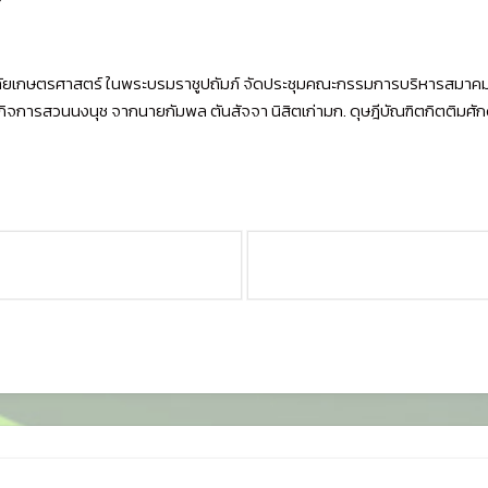
ิทยาลัยเกษตรศาสตร์ ในพระบรมราชูปถัมภ์ จัดประชุมคณะกรรมการบริหารสมาคมฯ
มชมกิจการสวนนงนุช จากนายกัมพล ตันสัจจา นิสิตเก่ามก. ดุษฎีบัณฑิตกิตติมศัก