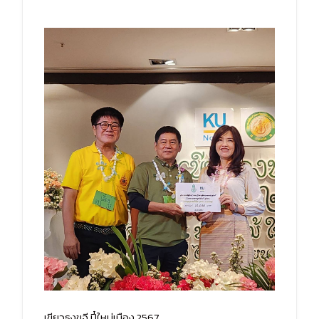
เขียวธงขจี ปี๋ใหม่เมือง 2567