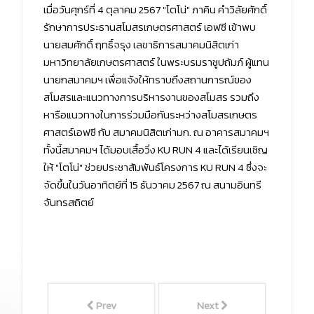
เมื่อวันศุกร์ที่ 4 ตุลาคม 2567 "โตโน่" ภาคิน คำวิลัยศักดิ์
รักษาการประธานสโมสรเกษตรศาสตร์ เอฟซี เข้าพบ
นายสมศักดิ์ ฤทธิ์จรุง เลขาธิการสมาคมนิสิตเก่า
มหาวิทยาลัยเกษตรศาสตร์ ในพระบรมราชูปถัมภ์ ผู้แทน
นายกสมาคมฯ เพื่อแจ้งให้ทราบถึงสถานการณ์ของ
สโมสรและแนวทางการบริหารงานของสโมสร รวมถึง
หารือแนวทางในการร่วมมือกันระหว่างสโมสรเกษตร
ศาสตร์เอฟซี กับ สมาคมนิสิตเก่ามก. ณ อาคารสมาคมฯ
ทั้งนี้สมาคมฯ ได้มอบเสื้อวิ่ง KU RUN 4 และได้เรียนเชิญ
ให้ "โตโน่" ช่วยประชาสัมพันธ์โครงการ KU RUN 4 ซึ่งจะ
จัดขึ้นในวันอาทิตย์ที่ 15 ธันวาคม 2567 ณ สนามอินทรี
จันทรสถิตย์
Prev
Next