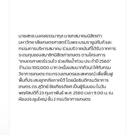
นายสกล มงคลธรรมากุล นายกสมาคมนิสิตเก่า
มหาวิทยาลัยเกษตรศาสตร์ ในพระบรมราชูปถัมภ์ และ
กรรมการบริหารสมาคม ร่วมบริจาคเงินที่ได้รับจากการ
ระดมทุนของสมาชิกนิสิตเก่าเกษตร ตามโครงการ
"เกษตรศาสตร์รวมใจ ช่วยภัยน้ำท่วม ประจำปี 2560"
จำนวน 100,000 บาท (หนึ่งเเสนบาทถ้วน) ให้กับกรม
วิชาการเกษตร กระทรวงเกษตรและสหกรณ์ เพื่อฟื้นฟู
พื้นที่ประสบอุทกภัยภาคใต้ โดยมีอธิบดีกรมวิชาการ
เกษตร ดร.สุวิทย์ ชัยเกียรติยศ เป็นผู้รับมอบ ในวัน
พฤหัสบดีที่ 23 กุมภาพันธ์ พ.ศ. 2560 เวลา 9.00 น. ณ
ห้องประชุมใหญ่ ชั้น 2 กรมวิชาการเกษตร