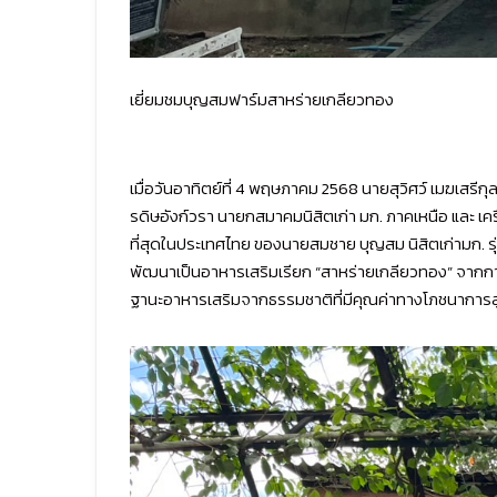
เยี่ยมชมบุญสมฟาร์มสาหร่ายเกลียวทอง
เมื่อวันอาทิตย์ที่ 4 พฤษภาคม 2568 นายสุวิศว์ เมฆเ
รดิษอังก์วรา นายกสมาคมนิสิตเก่า มก. ภาคเหนือ และ เค
ที่สุดในประเทศไทย ของนายสมชาย บุญสม นิสิตเก่ามก. รุ
พัฒนาเป็นอาหารเสริมเรียก “สาหร่ายเกลียวทอง” จากการปร
ฐานะอาหารเสริมจากธรรมชาติที่มีคุณค่าทางโภชนาการ