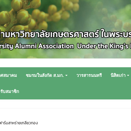
าศสมาคม
ชมรมในสังกัด ส.มก.
วารสารนนทรี
นิสิตเก่า
หรับสมาชิก
ฟาร์มสาหร่ายเกลียวทอง