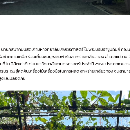
สรีกุล นายกสมาคมนิสิตเก่ามหาวิทยาลัยเกษตรศาสตร์ ในพระบรมราชูปถัมภ์
รือข่ายภาคเหนือ ร่วมเยี่ยมชมบุญสมฟาร์มสาหร่ายเกลียวทอง อำเภอแม่วาง จัง
่นที่ 18 นิสิตเก่าดีเด่นมหาวิทยาลัยเกษตรศาสตร์ประจำปี 2568 ประเภทเกษต
ะดิษฐ์คิดค้นเครื่องไม้เครื่องมือในการผลิต สาหร่ายเกลียวทอง จนสามารถผลิ
สูงและปลอดภัย