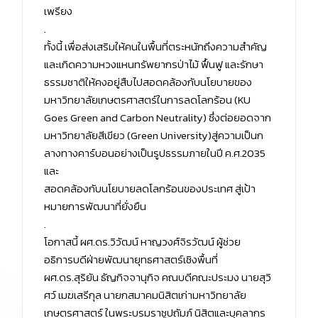
เพรียง
.
ทั้งนี้ เพื่อส่งเสริมให้คนในพื้นที่ตระหนักถึงความสำคัญ
และเกิดความหวงแหนทรัพยากรป่าไม้ ฟื้นฟู และรักษา
ธรรมชาติให้คงอยู่สืบไปสอดคล้องกับนโยบายของ
มหาวิทยาลัยเกษตรศาสตร์ในการลดโลกร้อน (KU
Goes Green and Carbon Neutrality) ซึ่งต่อยอดจาก
มหาวิทยาลัยสีเขียว (Green University)สู่ความเป็นก
ลางทางคาร์บอนอย่างเป็นรูปธรรมภายในปี ค.ศ.2035
และ
สอดคล้องกับนโยบายลดโลกร้อนของประเทศ สู่เป้า
หมายการพัฒนาที่ยั่งยืน
.
โอกาสนี้ ผศ.ดร.วิวัฒน์ หาญวงศ์จิรวัฒน์ ผู้ช่วย
อธิการบดีฝ่ายพัฒนายุทธศาสตร์เชิงพื้นที่
ผศ.ดร.สุริยัน ธัญกิจจานุกิจ คณบดีคณะประมง นายสุวิ
ศว์ เมฆเสรีกุล นายกสมาคมนิสิตเก่ามหาวิทยาลัย
เกษตรศาสตร์ ในพระบรมราชูปถัมภ์ นิสิตและบุคลากร