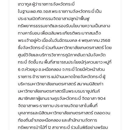
เทวากูล ผู้ว่าราชการจังหวัดกระบี่
ในฐานะผอ.ศอ.จอส.พระราชทานจังหวัดกระบี่ เป็น
ประธานเปิดกิจกรรมจิตอาสาปลูกป่าฟื้นฟู
ทรัพยากรธรรมชาติและรองรับนโยบายความเป็นกลาง
ทางคาร์บอน เพื่อเฉลิมพระเกียรติพระบาทสมเด็จ
พระเจ้าอยู่หัว เนื่องในวันฉัตรมงคล 4 พฤษภาคม 2568
ซึ่งจังหวัดกระบี่ ร่วมกับมหาวิทยาลัยเกษตรศาสตร์ โดย
ศูนย์วิจัยและบริการวิชาการภูมิภาคอันดามันจังหวัด
กระบี่ จัดขึ้น ณ พื้นที่สาธารณประโยชน์ทุ่งควนยาว หมู่ที่
6 ต.ห้วยยูง อ.เหนือคลอง จ.กระบี่ โดยมีหัวหน้าส่วน
ราชการ ข้าราชการ แม่บ้านมหาดไทยจังหวัดกระบี่ ผู้
บริหารมหาวิทยาลัยเกษตรศาสตร์ สมาคมนิสิตเก่า
มหาวิทยาลัยเกษตรศาสตร์ในพระบรมราชูปถัมภ์
สมาชิกสภาผู้แทนราษฎรจังหวัดกระบี่ จิตอาสา 904
จิตอาสาพระราชทาน ประชาชนจิตอาสาในพื้นที่
บุคลากรและนิสิตมหาวิทยาลัยเกษตรศาสตร์ ตลอดจน
ท้องถิ่นอำเภอเหนือคลอง และสำนักงานจัดการ
ทรัพยากรป่าไม้ที่ 12 สาขากระบี่ ร่วมในพิธีอย่างพร้อม