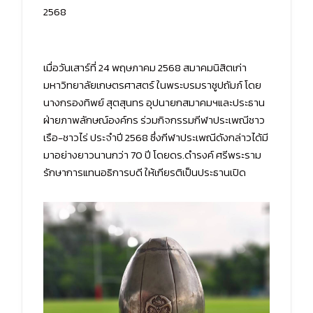
2568
เมื่อวันเสาร์ที่ 24 พฤษภาคม 2568 สมาคมนิสิตเก่า
มหาวิทยาลัยเกษตรศาสตร์ ในพระบรมราชูปถัมภ์ โดย
นางกรองทิพย์ สุตสุนทร อุปนายกสมาคมฯและประธาน
ฝ่ายภาพลักษณ์องค์กร ร่วมกิจกรรมกีฬาประเพณีชาว
เรือ-ชาวไร่ ประจำปี 2568 ซึ่งกีฬาประเพณีดังกล่าวได้มี
มาอย่างยาวนานกว่า 70 ปี โดยดร.ดำรงค์ ศรีพระราม
รักษาการแทนอธิการบดี ให้เกียรติเป็นประธานเปิด