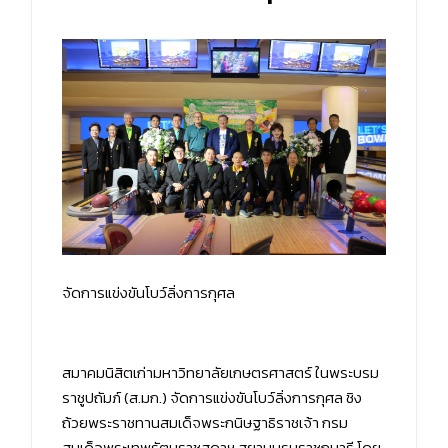
จัดการแข่งขันโบว์ลิ่งการกุศล
สมาคมนิสิตเก่ามหาวิทยาลัยเกษตรศาสตร์ ในพระบรม
ราชูปถัมภ์ (ส.มก.) จัดการแข่งขันโบว์ลิ่งการกุศล ชิง
ถ้วยพระราชทานสมเด็จพระกนิษฐาธิราชเจ้า กรม
สมเด็จพระเทพรัตนราชสุดาฯ สยามบรมราชกุมารี โดย