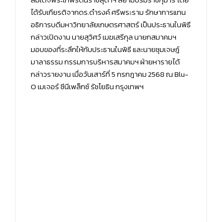
ได้รับเกียรติจากดร.ดำรงค์ ศรีพระราม รักษาการแทน
อธิการบดีมหาวิทยาลัยเกษตรศาสตร์ เป็นประธานในพิธี
กล่าวเปิดงาน นายสุวิศว์ เมฆเสรีกุล นายกสมาคมฯ
มอบของที่ระลึกให้กับประธานในพิธี และนายชุมเจษฎ์
มาลาธรรม กรรมการบริหารสมาคมฯ ฝ่ายหารายได้
กล่าวรายงาน เมื่อวันเสาร์ที่ 5 กรกฎาคม 2568 ณ Blu-
O เมเจอร์ ซีนีเพล็กซ์ รัชโยธิน กรุงเทพฯ