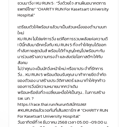
ชวนมาวิ่ง ! KU RUN 5 : “วิ่งด้วยใจ สานฝันอนาคตการ
แพทย์ไทย” “CHARITY RUN For Kasetsart University
Hospital”
เตรียมตัวให้พร้อม! แล้วมาเป็นส่วนหนึ่งของตำนานบท
ใหม่
KU RUN ไม่ใช่แค่การวิ่ง แต่คือการรวมพลังแห่งความดี
! ปีนี้กลับมาอีกครั้งกับ KU RUN 5 ที่จะทำให้คุณได้ออก
กำลังกายสุดมันส์ พร้อมได้ทำบุญใหญ่ไปพร้อมๆ กัน
มาร่วมสร้างความทรงจำ และส่งต่อโอกาสดีๆ ให้กับ
สังคม
ไม่ว่าคุณจะเป็นนักวิ่งหน้าใหม่ หรือขาประจำที่รักการ
วิ่ง... KU RUN 5 พร้อมต้อนรับคุณ! มาท้าทายขีดจำกัด
ของตัวเอง มาสร้างประวัติศาสตร์ และมาทำให้ทุกก้าว
ของการวิ่งมีความหมายมากกว่าเดิม
พร้อมหรือยังที่จะเปลี่ยนเหงื่อให้เป็นทุน... ในการสร้าง
รพ. มก. ?
https://race.thai.run/kurun5
สมัครเลย!
#KURUN5
แล้วเจอกันที่เส้นสตาร์ท!
# “CHARITY RUN
For Kasetsart University Hospital”
วันอาทิตย์ที่ 14 ธันวาคม 2568 เวลา 05.00 -09.00 น.