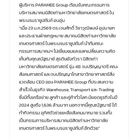
ผู้บริหาร PARAMEE Group ต้อนรับคณะกรรมการ
บริหารสมาคมนิสิตเก่ามหาวิทยาลัยเกษตรศาสตร์ ใน
พระบรมราชูปถัมภ์ อบอุ่น
“เมื่อ 23 ม.ค.2569 ดร.เจนศักดิ์ วิชาวุฒิพงษ์ อุปนายก
และประธานฝ่ายกฏหมาย สมาคมนิสิตเก่ามหาวิทยาลัย
เกษตรศาสตร์ ในพระบรมราชูปถัมภ์ นำทีมคณะ
กรรมการสมาคมฯ ไปเยี่ยมชมและแลกเปลี่ยนความคิด
เห็นกับคุณณัฐฌาย์ สุรดิษอังก์วรา นิสิตเก่า
มหาวิทยาลัยเกษตรศาสตร์ รุ่น 48 จบปริญญาตรี คณะ
สังคมศาสตร์ และจบปริญญาโทสาขาวิทยาศาสตร์สิ่ง
แวดล้อม CEO ของ PARAMEE Group ที่ประสบความ
สำเร็จในธุรกิจ Warehouse, Transport และ Trading
ซึ่งมีทั้งเครือข่าย ลูกค้า และคู่ค้าทั่วโลก มียอดธุรกิจในปี
2024 สูงถึง 1,636 ล้านบาท นอกจากนี้คุณณัฐฌาย์ ได้
ทำกิจกรรม อุทิศตัวช่วยเหลือสังคมมากมาย รวมทั้ง
เป็นกรรมการบริหารสมาคมนิสิตเก่ามหาวิทยาลัย
เกษตรศาสตร์ ในพระบรมราชูปถัมภ์ อีกด้วย”