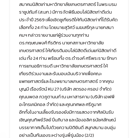
สมาคมนิสิตเก่ามหาวิทยาลัยเกษตรศาสตร์ ในพระบรม
ราชูปถัมภ์ (ส.มก.) มีการจัดพิธีมอบโล่นิสิตเก่าดีเด่น
ประจำปี 2569 เพื่อเชิดชูเกียรติให้กับนิสิตเก่าที่ได้รับคัด
เลือกทั้ง 24 ท่าน โดยนายสุวิศว์ เมฆเสรีกุล นายกสมา
คมฯ กล่าวรายงานแก่ผู้ร่วมงานทุกท่าน
ดร.กฤษณพงศ์ กีรติกร นายกสภามหาวิทยาลัย
เกษตรศาสตร์ ให้เกียรติมอบโล่นิสิตดีเด่นแก่นิสิตเก่าดี
เด่น ทั้ง 24 ท่าน พร้อมทั้ง ดร.ดำรงค์ ศรีพระราม รักษา
การแทนอธิการบดี มหาวิทยาลัยเกษตรศาสตร์ ให้
เกียรติร่วมงานและรับมอบเงินบริจาคเพื่อคณะ
แพทยศาสตร์และโรงพยาบาลเกษตรศาสตร์ จากคุณ
บุญมี เรืองรัตน์ KU 27 (บริษัท สตรอง ครอป จำกัด)
คุณนพดล ภวภูตานนท์ ณ มหาสารคาม (บริษัท เอฟพี
อะโกรเคมิคอล จำกัด) และคุณทศพล ศรีภูมาศ
อีกทั้งในงานเลี้ยงรับรองยังมีการแสดงจากศิลปินรับ
เชิญคุณทิพย์วัลย์ ปิ่นภิบาล และน้องอลิศ ธนัชศลักษณ์
บรรยากาศเต็มไปด้วยความปิติยินดี สนุกสนาน อบอุ่น
อย่างเป็นกันเองระหว่างรุ่นพี่รุ่นน้อง (2/2)