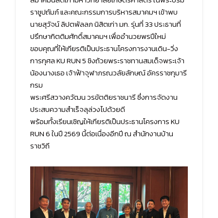
ราชูปถัมภ์ และคณะกรรมการบริหารสมาคมฯ เข้าพบ
นายสุวัจน์ ลิปตพัลลภ นิสิตเก่า มก. รุ่นที่ 33 ประธานที่
ปรึกษากิตติมศักดิ์สมาคมฯ เพื่ออำนวยพรปีใหม่
ขอบคุณที่ให้เกียรติเป็นประธานโครงการงานเดิน-วิ่ง
การกุศล KU RUN 5 ชิงถ้วยพระราชทานสมเด็จพระเจ้า
น้องนางเธอ เจ้าฟ้าจุฬาภรณวลัยลักษณ์ อัครราชกุมารี
กรม
พระศรีสวางควัฒน วรขัตติยราชนารี ซึ่งการจัดงาน
ประสบความสำเร็จลุล่วงไปด้วยดี
พร้อมทั้งเรียนเชิญให้เกียรติเป็นประธานโครงการ KU
RUN 6 ในปี 2569 นี้ต่อเนื่องอีกปี ณ สำนักงานบ้าน
ราชวิถี