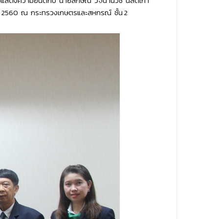
มแสดงความยินดีกับ นายลักษณ์ วจนานวัช นิสิตเก่า
วาคม 2560 ณ กระทรวงเกษตรและสหกรณ์ ชั้น 2