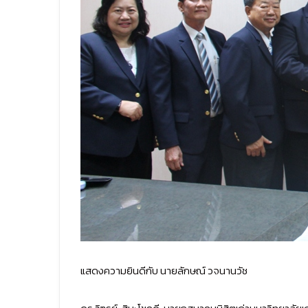
แสดงความยินดีกับ นายลักษณ์ วจนานวัช