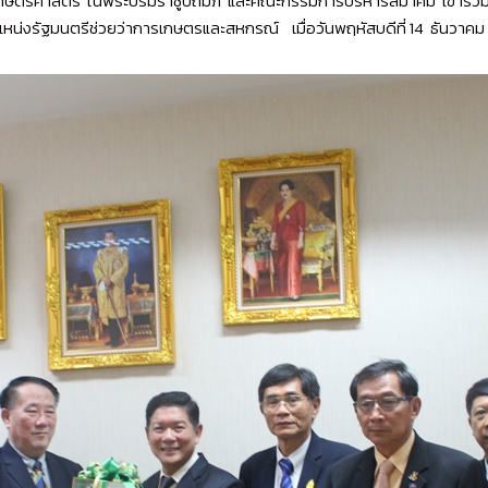
ัยเกษตรศาสตร์ ในพระบรมราชูปถัมภ์ และคณะกรรมการบริหารสมาคม เข้าร่ว
รงตำแหน่งรัฐมนตรีช่วยว่าการเกษตรและสหกรณ์ เมื่อวันพฤหัสบดีที่ 14 ธัน