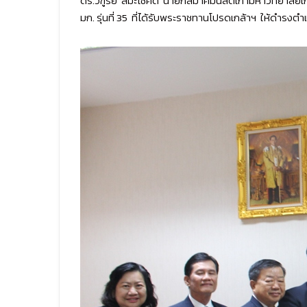
ดร.วิฑูรย์ สิมะโชคดี นายกสมาคมนิสิตเก่ามหาวิทยาล
มก. รุ่นที่ 35 ที่ได้รับพระราชทานโปรดเกล้าฯ ให้ดำ