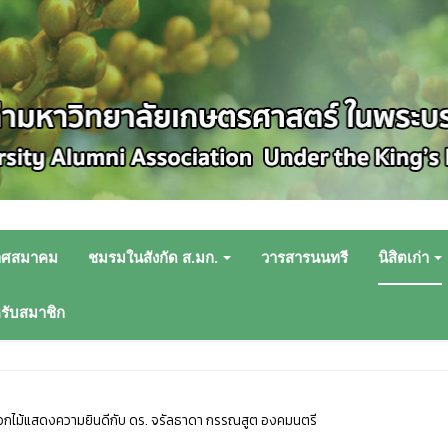
าศสมาคม
ชมรมในสังกัด ส.มก.
วารสารนนทรี
นิสิตเก่า
หรับสมาชิก
กไม้แสดงความยินดีกับ ดร. จรัลธาดา กรรณสูต องคมนตรี