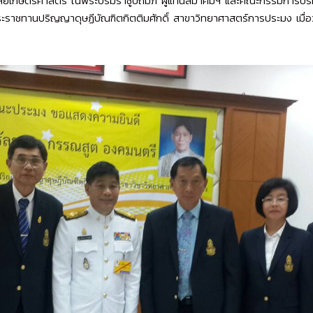
ิทยาลัยเกษตรศาสตร์ ในพระบรมราชูปถัมภ์ ผู้แทนสมาคมฯ และคณะกรรมการบ
ะราชทานปริญญาดุษฏีบัณฑิตกิตติมศักดิ์ สาขาวิทยาศาสตร์การประมง เมื่