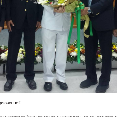
สูต องคมนตรี