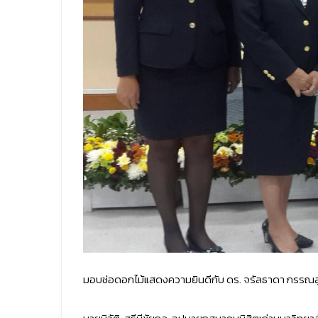
มอบช่อดอกไม้แสดงความยินดีกับ ดร. จรัลธาดา กรรณ